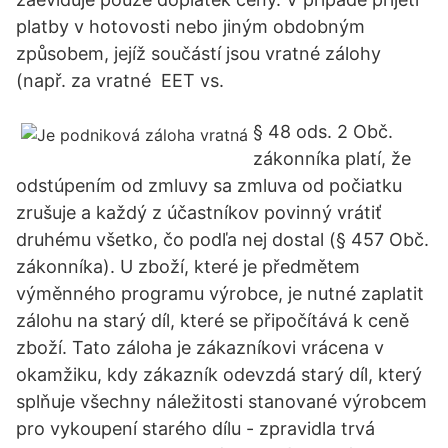
platby v hotovosti nebo jiným obdobným
způsobem, jejíž součástí jsou vratné zálohy
(např. za vratné EET vs.
§ 48 ods. 2 Obč.
zákonníka platí, že
odstúpením od zmluvy sa zmluva od počiatku
zrušuje a každý z účastníkov povinný vrátiť
druhému všetko, čo podľa nej dostal (§ 457 Obč.
zákonníka). U zboží, které je předmětem
výměnného programu výrobce, je nutné zaplatit
zálohu na starý díl, které se připočítává k ceně
zboží. Tato záloha je zákazníkovi vrácena v
okamžiku, kdy zákazník odevzdá starý díl, který
splňuje všechny náležitosti stanované výrobcem
pro vykoupení starého dílu - zpravidla trvá