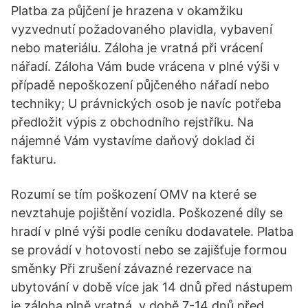
Platba za půjčení je hrazena v okamžiku
vyzvednutí požadovaného plavidla, vybavení
nebo materiálu. Záloha je vratná při vrácení
nářadí. Záloha Vám bude vrácena v plné výši v
případě nepoškození půjčeného nářadí nebo
techniky; U právnických osob je navíc potřeba
předložit výpis z obchodního rejstříku. Na
nájemné Vám vystavíme daňový doklad či
fakturu.
Rozumí se tím poškození OMV na které se
nevztahuje pojištění vozidla. Poškozené díly se
hradí v plné výši podle ceníku dodavatele. Platba
se provádí v hotovosti nebo se zajišťuje formou
směnky Při zrušení závazné rezervace na
ubytování v době více jak 14 dnů před nástupem
je záloha plně vratná, v době 7-14 dnů před