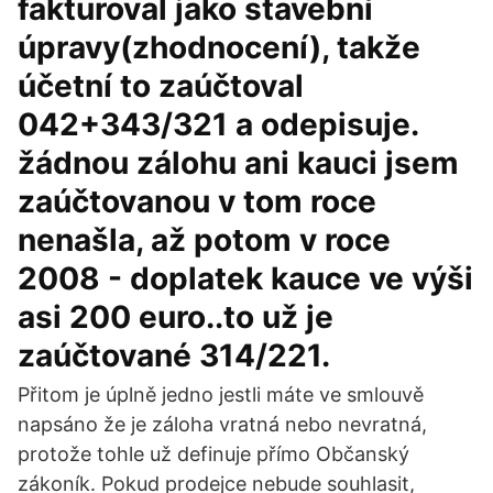
fakturoval jako stavební
úpravy(zhodnocení), takže
účetní to zaúčtoval
042+343/321 a odepisuje.
žádnou zálohu ani kauci jsem
zaúčtovanou v tom roce
nenašla, až potom v roce
2008 - doplatek kauce ve výši
asi 200 euro..to už je
zaúčtované 314/221.
Přitom je úplně jedno jestli máte ve smlouvě
napsáno že je záloha vratná nebo nevratná,
protože tohle už definuje přímo Občanský
zákoník. Pokud prodejce nebude souhlasit,