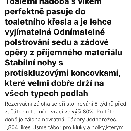
Toaletní nádoba s víkem
perfektně pasuje do
toaletního křesla a je lehce
vyjímatelná Odnímatelné
polstrování sedu a zádové
opěry z příjemného materiálu
Stabilní nohy s
protiskluzovými koncovkami,
které velmi dobře drží na
všech typech podlah
Rezervační záloha se při stornování 8 týdnů před
začátkem termínu vrací ve výši 80%. Po této
době je záloha nevratná. Tábory Jednorožec.
1,804 likes. Jsme tábor pro kluky a holky,kterým