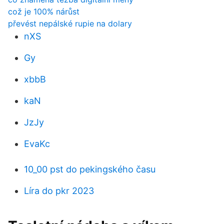
což je 100% nárůst
převést nepálské rupie na dolary
nXS
Gy
xbbB
kaN
JzJy
EvaKc
10_00 pst do pekingského času
Líra do pkr 2023