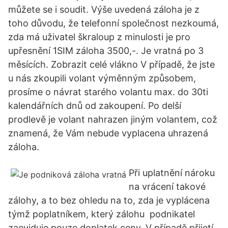
můžete se i soudit. Výše uvedená záloha je z
toho důvodu, že telefonní společnost nezkoumá,
zda má uživatel škraloup z minulosti je pro
upřesnění 1SIM záloha 3500,-. Je vratná po 3
měsících. Zobrazit celé vlákno V případě, že jste
u nás zkoupili volant výměnným způsobem,
prosíme o návrat starého volantu max. do 30ti
kalendářních dnů od zakoupení. Po delší
prodlevě je volant nahrazen jiným volantem, což
znamená, že Vám nebude vyplacena uhrazená
záloha.
Při uplatnění nároku
na vrácení takové
zálohy, a to bez ohledu na to, zda je vyplácena
týmž poplatníkem, který zálohu podnikatel
zaeviduje pouze doplatek ceny. V případě přijetí