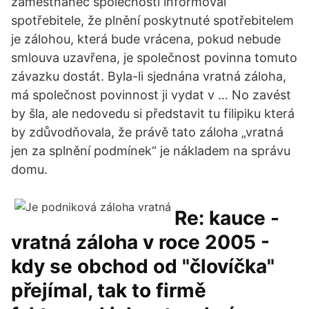
zaměstnanec společnosti informoval
spotřebitele, že plnění poskytnuté spotřebitelem
je zálohou, která bude vrácena, pokud nebude
smlouva uzavřena, je společnost povinna tomuto
závazku dostát. Byla-li sjednána vratná záloha,
má společnost povinnost ji vydat v … No zavést
by šla, ale nedovedu si představit tu filipiku která
by zdůvodňovala, že právě tato záloha „vratná
jen za splnění podmínek“ je nákladem na správu
domu.
Re: kauce -
vratná záloha v roce 2005 -
kdy se obchod od "človíčka"
přejímal, tak to firmě