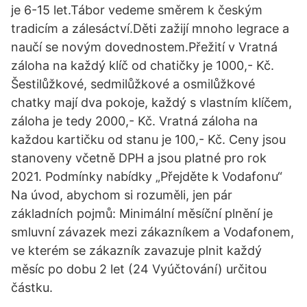
je 6-15 let.Tábor vedeme směrem k českým
tradicím a zálesáctví.Děti zažijí mnoho legrace a
naučí se novým dovednostem.Přežití v Vratná
záloha na každý klíč od chatičky je 1000,- Kč.
Šestilůžkové, sedmilůžkové a osmilůžkové
chatky mají dva pokoje, každý s vlastním klíčem,
záloha je tedy 2000,- Kč. Vratná záloha na
každou kartičku od stanu je 100,- Kč. Ceny jsou
stanoveny včetně DPH a jsou platné pro rok
2021. Podmínky nabídky „Přejděte k Vodafonu“
Na úvod, abychom si rozuměli, jen pár
základních pojmů: Minimální měsíční plnění je
smluvní závazek mezi zákazníkem a Vodafonem,
ve kterém se zákazník zavazuje plnit každý
měsíc po dobu 2 let (24 Vyúčtování) určitou
částku.