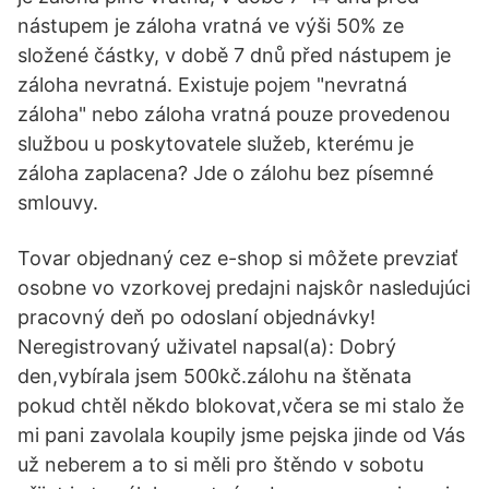
nástupem je záloha vratná ve výši 50% ze
složené částky, v době 7 dnů před nástupem je
záloha nevratná. Existuje pojem "nevratná
záloha" nebo záloha vratná pouze provedenou
službou u poskytovatele služeb, kterému je
záloha zaplacena? Jde o zálohu bez písemné
smlouvy.
Tovar objednaný cez e-shop si môžete prevziať
osobne vo vzorkovej predajni najskôr nasledujúci
pracovný deň po odoslaní objednávky!
Neregistrovaný uživatel napsal(a): Dobrý
den,vybírala jsem 500kč.zálohu na štěnata
pokud chtěl někdo blokovat,včera se mi stalo že
mi pani zavolala koupily jsme pejska jinde od Vás
už neberem a to si měli pro štěndo v sobotu