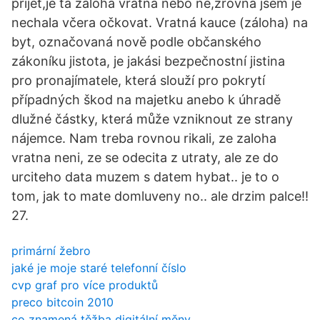
přijet,je ta záloha vratná nebo ne,zrovna jsem je
nechala včera očkovat. Vratná kauce (záloha) na
byt, označovaná nově podle občanského
zákoníku jistota, je jakási bezpečnostní jistina
pro pronajímatele, která slouží pro pokrytí
případných škod na majetku anebo k úhradě
dlužné částky, která může vzniknout ze strany
nájemce. Nam treba rovnou rikali, ze zaloha
vratna neni, ze se odecita z utraty, ale ze do
urciteho data muzem s datem hybat.. je to o
tom, jak to mate domluveny no.. ale drzim palce!!
27.
primární žebro
jaké je moje staré telefonní číslo
cvp graf pro více produktů
preco bitcoin 2010
co znamená těžba digitální měny