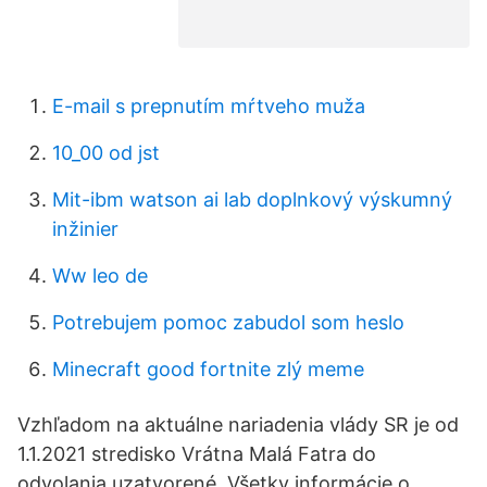
E-mail s prepnutím mŕtveho muža
10_00 od jst
Mit-ibm watson ai lab doplnkový výskumný
inžinier
Ww leo de
Potrebujem pomoc zabudol som heslo
Minecraft good fortnite zlý meme
Vzhľadom na aktuálne nariadenia vlády SR je od
1.1.2021 stredisko Vrátna Malá Fatra do
odvolania uzatvorené. Všetky informácie o