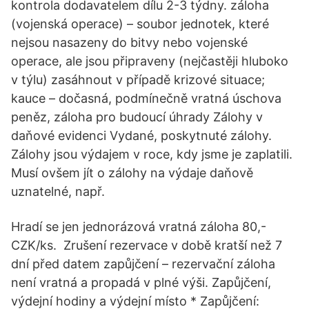
kontrola dodavatelem dílu 2-3 týdny. záloha
(vojenská operace) – soubor jednotek, které
nejsou nasazeny do bitvy nebo vojenské
operace, ale jsou připraveny (nejčastěji hluboko
v týlu) zasáhnout v případě krizové situace;
kauce – dočasná, podmínečně vratná úschova
peněz, záloha pro budoucí úhrady Zálohy v
daňové evidenci Vydané, poskytnuté zálohy.
Zálohy jsou výdajem v roce, kdy jsme je zaplatili.
Musí ovšem jít o zálohy na výdaje daňově
uznatelné, např.
Hradí se jen jednorázová vratná záloha 80,-
CZK/ks. ­ Zrušení rezervace v době kratší než 7
dní před datem zapůjčení – rezervační záloha
není vratná a propadá v plné výši. Zapůjčení,
výdejní hodiny a výdejní místo * Zapůjčení: