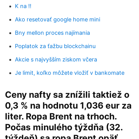
K na !!
Ako resetovať google home mini
Bny mellon proces najímania
Poplatok za ťažbu blockchainu
Akcie s najvyšším ziskom včera
Je limit, koľko môžete vložiť v bankomate
Ceny nafty sa znížili taktiež o
0,3 % na hodnotu 1,036 eur za
liter. Ropa Brent na trhoch.
Počas minulého týždňa (32.
týždeň) sa ropa Brent opäť