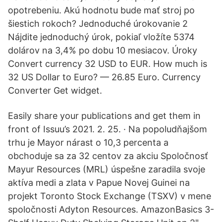
opotrebeniu. Akú hodnotu bude mať stroj po
šiestich rokoch? Jednoduché úrokovanie 2
Nájdite jednoduchý úrok, pokiaľ vložíte 5374
dolárov na 3,4% po dobu 10 mesiacov. Úroky
Convert currency 32 USD to EUR. How much is
32 US Dollar to Euro? — 26.85 Euro. Currency
Converter Get widget.
Easily share your publications and get them in
front of Issuu’s 2021. 2. 25. · Na popoludňajšom
trhu je Mayor nárast o 10,3 percenta a
obchoduje sa za 32 centov za akciu Spoločnosť
Mayur Resources (MRL) úspešne zaradila svoje
aktíva medi a zlata v Papue Novej Guinei na
projekt Toronto Stock Exchange (TSXV) v mene
spoločnosti Adyton Resources. AmazonBasics 3-