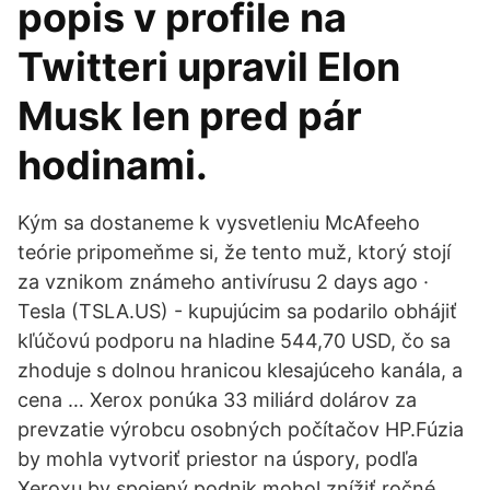
popis v profile na
Twitteri upravil Elon
Musk len pred pár
hodinami.
Kým sa dostaneme k vysvetleniu McAfeeho
teórie pripomeňme si, že tento muž, ktorý stojí
za vznikom známeho antivírusu 2 days ago ·
Tesla (TSLA.US) - kupujúcim sa podarilo obhájiť
kľúčovú podporu na hladine 544,70 USD, čo sa
zhoduje s dolnou hranicou klesajúceho kanála, a
cena … Xerox ponúka 33 miliárd dolárov za
prevzatie výrobcu osobných počítačov HP.Fúzia
by mohla vytvoriť priestor na úspory, podľa
Xeroxu by spojený podnik mohol znížiť ročné