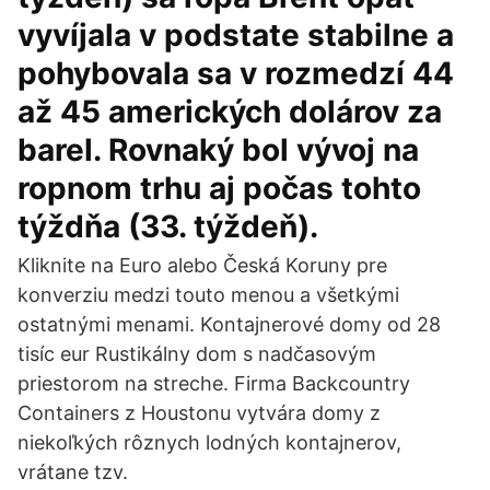
vyvíjala v podstate stabilne a
pohybovala sa v rozmedzí 44
až 45 amerických dolárov za
barel. Rovnaký bol vývoj na
ropnom trhu aj počas tohto
týždňa (33. týždeň).
Kliknite na Euro alebo Česká Koruny pre
konverziu medzi touto menou a všetkými
ostatnými menami. Kontajnerové domy od 28
tisíc eur Rustikálny dom s nadčasovým
priestorom na streche. Firma Backcountry
Containers z Houstonu vytvára domy z
niekoľkých rôznych lodných kontajnerov,
vrátane tzv.