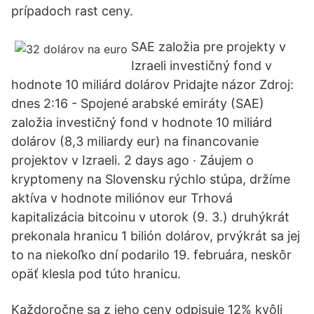
prípadoch rast ceny.
SAE založia pre projekty v
Izraeli investičný fond v
hodnote 10 miliárd dolárov Pridajte názor Zdroj:
dnes 2:16 - Spojené arabské emiráty (SAE)
založia investičný fond v hodnote 10 miliárd
dolárov (8,3 miliardy eur) na financovanie
projektov v Izraeli. 2 days ago · Záujem o
kryptomeny na Slovensku rýchlo stúpa, držíme
aktíva v hodnote miliónov eur Trhová
kapitalizácia bitcoinu v utorok (9. 3.) druhýkrát
prekonala hranicu 1 bilión dolárov, prvýkrát sa jej
to na niekoľko dní podarilo 19. februára, neskôr
opäť klesla pod túto hranicu.
Každoročne sa z jeho ceny odpisuje 12% kvôli