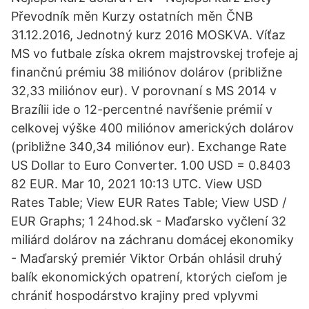
Převodník měn Kurzy ostatních měn ČNB
31.12.2016, Jednotný kurz 2016 MOSKVA. Víťaz
MS vo futbale získa okrem majstrovskej trofeje aj
finančnú prémiu 38 miliónov dolárov (približne
32,33 miliónov eur). V porovnaní s MS 2014 v
Brazílii ide o 12-percentné navŕšenie prémií v
celkovej výške 400 miliónov amerických dolárov
(približne 340,34 miliónov eur). Exchange Rate
US Dollar to Euro Converter. 1.00 USD = 0.8403
82 EUR. Mar 10, 2021 10:13 UTC. View USD
Rates Table; View EUR Rates Table; View USD /
EUR Graphs; 1 24hod.sk - Maďarsko vyčlení 32
miliárd dolárov na záchranu domácej ekonomiky
- Maďarský premiér Viktor Orbán ohlásil druhý
balík ekonomických opatrení, ktorých cieľom je
chrániť hospodárstvo krajiny pred vplyvmi