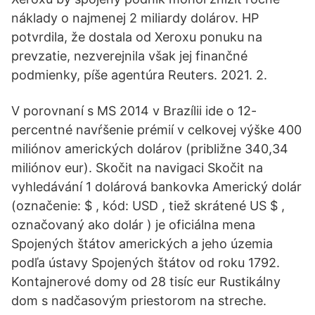
náklady o najmenej 2 miliardy dolárov. HP
potvrdila, že dostala od Xeroxu ponuku na
prevzatie, nezverejnila však jej finančné
podmienky, píše agentúra Reuters. 2021. 2.
V porovnaní s MS 2014 v Brazílii ide o 12-
percentné navŕšenie prémií v celkovej výške 400
miliónov amerických dolárov (približne 340,34
miliónov eur). Skočit na navigaci Skočit na
vyhledávání 1 dolárová bankovka Americký dolár
(označenie: $ , kód: USD , tiež skrátené US $ ,
označovaný ako dolár ) je oficiálna mena
Spojených štátov amerických a jeho územia
podľa ústavy Spojených štátov od roku 1792.
Kontajnerové domy od 28 tisíc eur Rustikálny
dom s nadčasovým priestorom na streche.