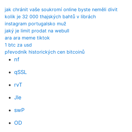
jak chránit vaše soukromí online byste neměli divit
kolik je 32 000 thajských bahtů v librách
instagram portugalsko muž
jaký je limit prodat na webull
ara ara meme tiktok
1 btc za usd
převodník historických cen bitcoinů
nf
qSSL
rvT
Jle
swP
OD