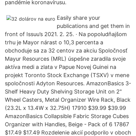
pandémie koronavírusu.
Easily share your
publications and get them in
front of Issuu’s 2021. 2. 25. · Na popoludňajšom
trhu je Mayor nárast o 10,3 percenta a
obchoduje sa za 32 centov za akciu Spoločnosť
Mayur Resources (MRL) úspešne zaradila svoje
aktíva medi a zlata v Papue Novej Guinei na
projekt Toronto Stock Exchange (TSXV) v mene
spoločnosti Adyton Resources. AmazonBasics 3-
Shelf Heavy Duty Shelving Storage Unit on 2"
Wheel Casters, Metal Organizer Wire Rack, Black
(23.2L x 13.4W x 32.75H) 17910 $39.99 $39.99
AmazonBasics Collapsible Fabric Storage Cubes
Organizer with Handles, Beige - Pack of 6 17867
$17.49 $17.49 Rozdelenie akcií podporilo v oboch