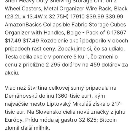
Shelf Heavy Duty Shelving Storage Unit on 2"
Wheel Casters, Metal Organizer Wire Rack, Black
(23.2L x 13.4W x 32.75H) 17910 $39.99 $39.99
AmazonBasics Collapsible Fabric Storage Cubes
Organizer with Handles, Beige - Pack of 6 17867
$17.49 $17.49 Rozdelenie akcií podporilo v oboch
prípadoch rast ceny. Zopakujme si, čo sa udialo.
Tesla delila akcie v pomere 5 ku 1, čo zmenilo
cenu z približne 2 295 dolárov na 459 dolárov za
akciu.
Viac než štvrtina celkovej sumy pripadala na
Demänovskú dolinu (360-tisíc eur), kým
najväčšie mesto Liptovský Mikuláš získalo 217-
tisíc eur. Na Slovensko cielia nové značky z juhu
Európy. Prídu móda aj gastro 32 625; Bitcoin
zlomil ďalší míľnik.