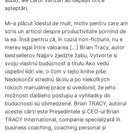
audio, ale căror vânzări au depășit orice
așteptări.
Mi-a plăcut îdestul de mult, motiv pentru care am
scris un articol despre productivitate pornind de
la ea. Însă pentru că, în cazul non-ficțiunii, nu e
mereu egal între valoarea […] Brian Tracy, autor
bestsellerov Najprv zjedzte žabu, Vytvorte si
svoju vlastnú budúcnosť a titulu Ako vedú
úspešní lídri vie, o čom v tejto knihe píše:
Nedokončil strednú školu a po niekoľkých
rokoch manuálnej práce si uvedomil, že jeho
možnosti ďalšieho postupu a vyhliadky do
budúcnosti sú obmedzené. Brian TRACY, autorul
acestei cărți este Președintele și CEO-ul Brian
TRACY International, companie specializată în
business coaching, coaching personal și