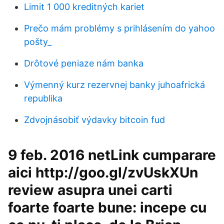
Limit 1 000 kreditných kariet
Prečo mám problémy s prihlásením do yahoo
pošty_
Drôtové peniaze nám banka
Výmenný kurz rezervnej banky juhoafrická
republika
Zdvojnásobiť výdavky bitcoin fud
9 feb. 2016 netLink cumparare
aici http://goo.gl/zvUskXUn
review asupra unei carti
foarte foarte bune: incepe cu