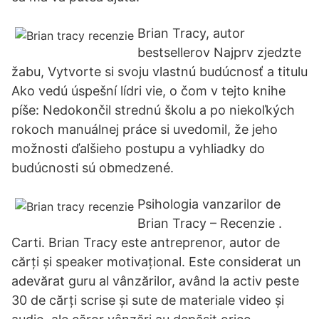
Brian Tracy, autor
bestsellerov Najprv zjedzte
žabu, Vytvorte si svoju vlastnú budúcnosť a titulu
Ako vedú úspešní lídri vie, o čom v tejto knihe
píše: Nedokončil strednú školu a po niekoľkých
rokoch manuálnej práce si uvedomil, že jeho
možnosti ďalšieho postupu a vyhliadky do
budúcnosti sú obmedzené.
Psihologia vanzarilor de
Brian Tracy – Recenzie .
Carti. Brian Tracy este antreprenor, autor de
cărți și speaker motivațional. Este considerat un
adevărat guru al vânzărilor, având la activ peste
30 de cărți scrise și sute de materiale video și