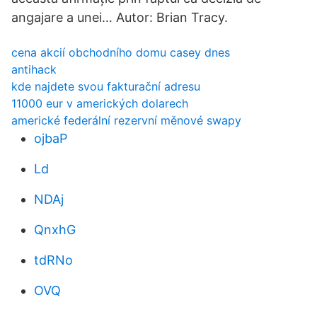
angajare a unei… Autor: Brian Tracy.
cena akcií obchodního domu casey dnes
antihack
kde najdete svou fakturační adresu
11000 eur v amerických dolarech
americké federální rezervní měnové swapy
ojbaP
Ld
NDAj
QnxhG
tdRNo
OVQ