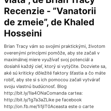
Recenzie - ”Vanatorii
de zmeie”, de Khaled
Hosseini
Brian Tracy vám so svojimi praktickými, životom
overenými princípmi pomôže, aby ste začali v
maximálnej miere využívať svoj potenciál a
dosiahli každý cieľ, ktorý si vytýčite. Dozviete sa,
aké sú kriticky dôležité faktory šťastia a čo máte
robiť, aby ste si s ich pomocou začali vytvárať
svoju vlastnú budúcnosť. Blog
http://bit.ly/1la4ONaComanda cartea:
http://bit.ly/1g7a3aZLike pe facebook
http://on.fb.me/1i1jIT0Aceasta este o carte