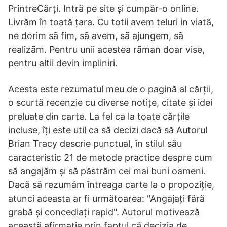
PrintreCărți. Intră pe site și cumpăr-o online.
Livrăm în toată țara. Cu totii avem teluri in viatã,
ne dorim sã fim, sã avem, sã ajungem, sã
realizãm. Pentru unii acestea rãman doar vise,
pentru altii devin impliniri.
Acesta este rezumatul meu de o pagină al cărții,
o scurtă recenzie cu diverse notițe, citate și idei
preluate din carte. La fel ca la toate cărțile
incluse, îți este util ca să decizi dacă să Autorul
Brian Tracy descrie punctual, în stilul său
caracteristic 21 de metode practice despre cum
să angajăm și să păstrăm cei mai buni oameni.
Dacă să rezumăm întreaga carte la o propoziție,
atunci aceasta ar fi următoarea: "Angajați fără
grabă și concediați rapid". Autorul motivează
această afirmație prin faptul că decizia de