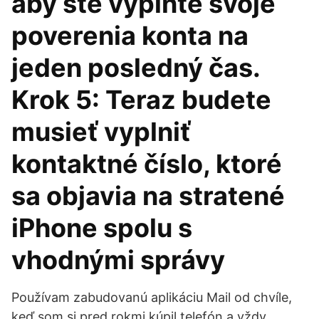
aby ste vyplňte svoje
poverenia konta na
jeden posledný čas.
Krok 5: Teraz budete
musieť vyplniť
kontaktné číslo, ktoré
sa objavia na stratené
iPhone spolu s
vhodnými správy
Používam zabudovanú aplikáciu Mail od chvíle,
keď som si pred rokmi kúpil telefón a vždy