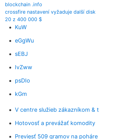
blockchain .info
crossfire nastavení vyžaduje další disk
20 z 400 000 $
KuW
eGgWu
sEBJ
IvZww
psDIo
kGm
V centre služieb zákazníkom & t
Hotovosť a prevážať komodity
Previesť 509 gramov na poháre