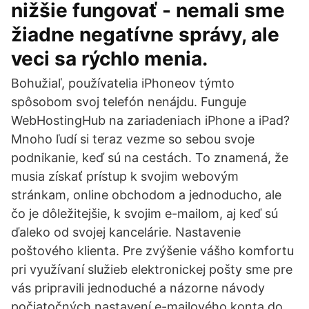
nižšie fungovať - nemali sme
žiadne negatívne správy, ale
veci sa rýchlo menia.
Bohužiaľ, používatelia iPhoneov týmto
spôsobom svoj telefón nenájdu. Funguje
WebHostingHub na zariadeniach iPhone a iPad?
Mnoho ľudí si teraz vezme so sebou svoje
podnikanie, keď sú na cestách. To znamená, že
musia získať prístup k svojim webovým
stránkam, online obchodom a jednoducho, ale
čo je dôležitejšie, k svojim e-mailom, aj keď sú
ďaleko od svojej kancelárie. Nastavenie
poštového klienta. Pre zvýšenie vášho komfortu
pri využívaní služieb elektronickej pošty sme pre
vás pripravili jednoduché a názorne návody
počiatočných nastavení e-mailového konta do