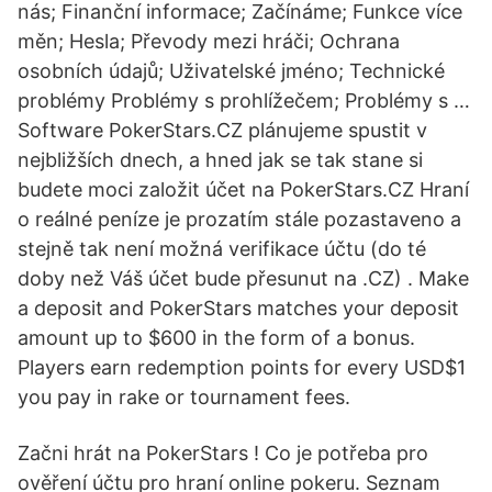
nás; Finanční informace; Začínáme; Funkce více
měn; Hesla; Převody mezi hráči; Ochrana
osobních údajů; Uživatelské jméno; Technické
problémy Problémy s prohlížečem; Problémy s …
Software PokerStars.CZ plánujeme spustit v
nejbližších dnech, a hned jak se tak stane si
budete moci založit účet na PokerStars.CZ Hraní
o reálné peníze je prozatím stále pozastaveno a
stejně tak není možná verifikace účtu (do té
doby než Váš účet bude přesunut na .CZ) . Make
a deposit and PokerStars matches your deposit
amount up to $600 in the form of a bonus.
Players earn redemption points for every USD$1
you pay in rake or tournament fees.
Začni hrát na PokerStars ! Co je potřeba pro
ověření účtu pro hraní online pokeru. Seznam