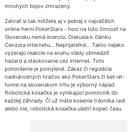
mnohých bojov zmrazený.
Zahrať si tak môžete aj v jednej z najväčších
online herní PokerStars - hoci na túto činnosť na
Slovensku nemá licenciu. Diskusia k článku
Cenzúra internetu… Neprijateľné… Takto nejako
vyzerajú reakcie na snahu vlády obmedziť
hazard a stávkovanie cez internet. Toto
pohoršenie je pomýlené. Zákaz či regulácia
nadnárodných hráčov ako PokerStars či bet-et-
home na slovenskom trhu je výborný nápad.
Robotická kosačka je vynikajúci pomocník do
každej záhrady. Či už máte kosenie trávnika radi
alebo nie, robotická kosačka ušetrí kopec času.