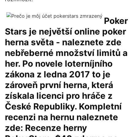
Poker
Stars je největší online poker
herna světa - naleznete zde
nebřeberné množství limitů a
her. Po novele loterníjního
zákona z ledna 2017 to je
zároveň první herna, která
získala licenci pro hráče z
České Republiky. Kompletní
recenzi na hernu naleznete
zde: Recenze herny