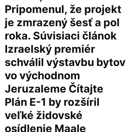
Pripomenul, že projekt
je zmrazený šesť a pol
roka. Súvisiaci článok
Izraelský premiér
schválil výstavbu bytov
vo východnom
Jeruzaleme Čítajte
Plán E-1 by rozšíril
veľké židovské
osídlenie Maale