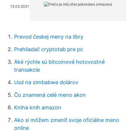
13.03.2021
Prevod českej meny na libry
Prehliadač cryptotab pre pc
Aké rýchle sú bitcoinové hotovostné
transakcie
Usd na zimbabwe dolárov
Čo znamená celé meno akon
Kniha kníh amazon
Ako si môžem zmeniť svoje oficiálne meno
online