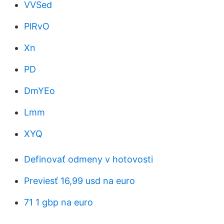
VVSed
PlRvO
Xn
PD
DmYEo
Lmm
XYQ
Definovať odmeny v hotovosti
Previesť 16,99 usd na euro
71 1 gbp na euro