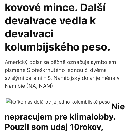
kovové mince. Další
devalvace vedla k
devalvaci
kolumbijského peso.
Americký dolar se běžně označuje symbolem
písmene S přeškrnutého jednou či dvěma
svislými čarami - $. Namibijský dolar je měna v
Namibie (NA, NAM).
Nie
nepracujem pre klimalobby.
Pouzil som udaj 10rokov,