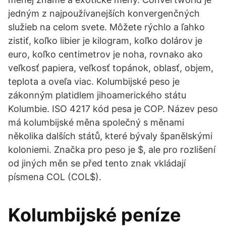
jedným z najpoužívanejších konvergenčných
služieb na celom svete. Môžete rýchlo a ľahko
zistiť, koľko libier je kilogram, koľko dolárov je
euro, koľko centimetrov je noha, rovnako ako
veľkosť papiera, veľkosť topánok, oblasť, objem,
teplota a oveľa viac. Kolumbijské peso je
zákonným platidlem jihoamerického státu
Kolumbie. ISO 4217 kód pesa je COP. Název peso
má kolumbijské měna společný s měnami
několika dalších států, které bývaly španělskými
koloniemi. Značka pro peso je $, ale pro rozlišení
od jiných měn se před tento znak vkládají
písmena COL (COL$).
Kolumbijské peníze