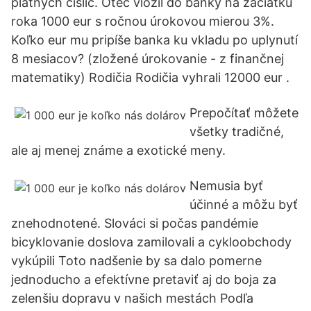
platných číslic. Otec vložil do banky na začiatku
roka 1000 eur s ročnou úrokovou mierou 3%.
Koľko eur mu pripíše banka ku vkladu po uplynutí
8 mesiacov? (zložené úrokovanie - z finančnej
matematiky) Rodičia Rodičia vyhrali 12000 eur .
Prepočítať môžete
všetky tradičné,
ale aj menej známe a exotické meny.
Nemusia byť
účinné a môžu byť
znehodnotené. Slováci si počas pandémie
bicyklovanie doslova zamilovali a cykloobchody
vykúpili Toto nadšenie by sa dalo pomerne
jednoducho a efektívne pretaviť aj do boja za
zelenšiu dopravu v našich mestách Podľa