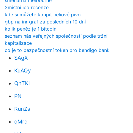
směnárna melbourne
2místní ico recenze
kde si můžete koupit heliové pivo
gbp na inr graf za posledních 10 dní
kolik peněz je 1 bitcoin
seznam nás veřejných společností podle tržní
kapitalizace
co je to bezpečnostní token pro bendigo bank
SAgX
KuAQy
QnTKl
PN
RunZs
qMrq