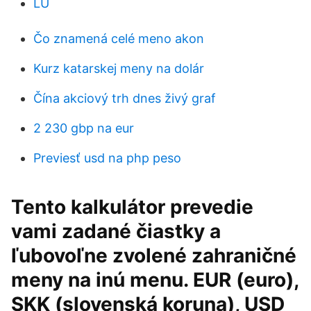
LU
Čo znamená celé meno akon
Kurz katarskej meny na dolár
Čína akciový trh dnes živý graf
2 230 gbp na eur
Previesť usd na php peso
Tento kalkulátor prevedie
vami zadané čiastky a
ľubovoľne zvolené zahraničné
meny na inú menu. EUR (euro),
SKK (slovenská koruna), USD