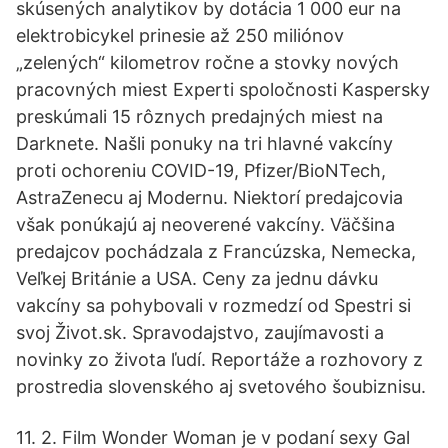
skúsených analytikov by dotácia 1 000 eur na
elektrobicykel prinesie až 250 miliónov
„zelených“ kilometrov ročne a stovky nových
pracovných miest Experti spoločnosti Kaspersky
preskúmali 15 rôznych predajných miest na
Darknete. Našli ponuky na tri hlavné vakcíny
proti ochoreniu COVID-19, Pfizer/BioNTech,
AstraZenecu aj Modernu. Niektorí predajcovia
však ponúkajú aj neoverené vakcíny. Väčšina
predajcov pochádzala z Francúzska, Nemecka,
Veľkej Británie a USA. Ceny za jednu dávku
vakcíny sa pohybovali v rozmedzí od Spestri si
svoj Život.sk. Spravodajstvo, zaujímavosti a
novinky zo života ľudí. Reportáže a rozhovory z
prostredia slovenského aj svetového šoubiznisu.
11. 2. Film Wonder Woman je v podaní sexy Gal