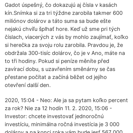
Gadot úspešný, čo dokazujú aj čísla v kasách
kín.Snímka si za tri týždne zarobila takmer 600
miliónov dolárov a táto suma sa bude ešte
nejakú chvíľu šplhať hore. Keď už sme pri tých
číslach, viacerých z vás by mohlo zaujímať, koľko
si herečka za svoju rolu zarobila. Pravdou je, že
obdržala 300-tisíc dolárov, čo je v Ano, máte na
to tři hodiny. Pokud si peníze měníte před
zavírací dobu, s uzavřením směnárny se čas
přestane počítat a začíná běžet od jejího
otevření další den.
2020, 15:04 - Neo: Ale ja sa pytam koľko percent
za rok? Nie za 12 hodín 11. 2. 2020, 15:06 -
Investor: chcete investovať jednoročnú
investíciu, minimálna ročná investícia je 3 000
dolárov a na konci roka vám bude jesť 567 000