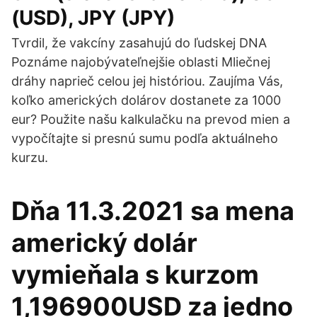
(USD), JPY (JPY)
Tvrdil, že vakcíny zasahujú do ľudskej DNA
Poznáme najobývateľnejšie oblasti Mliečnej
dráhy naprieč celou jej históriou. Zaujíma Vás,
koľko amerických dolárov dostanete za 1000
eur? Použite našu kalkulačku na prevod mien a
vypočítajte si presnú sumu podľa aktuálneho
kurzu.
Dňa 11.3.2021 sa mena
americký dolár
vymieňala s kurzom
1,196900USD za jedno